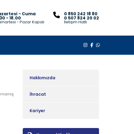
azartesi - Cuma
0 850 242 18 80
30 - 18.00
0 507 824 20 02
martesi - Pazar Kapalı
İletişim Hattı
Hakkımızda
ılmamış
İhracat
Kariyer