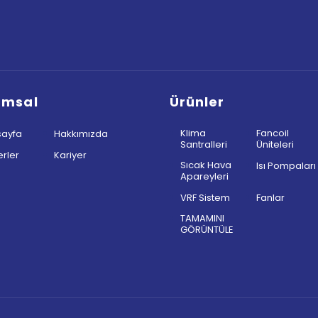
umsal
Ürünler
Klima
Fancoil
ayfa
Hakkımızda
Santralleri
Üniteleri
rler
Kariyer
Sıcak Hava
Isı Pompaları
Apareyleri
VRF Sistem
Fanlar
TAMAMINI
GÖRÜNTÜLE