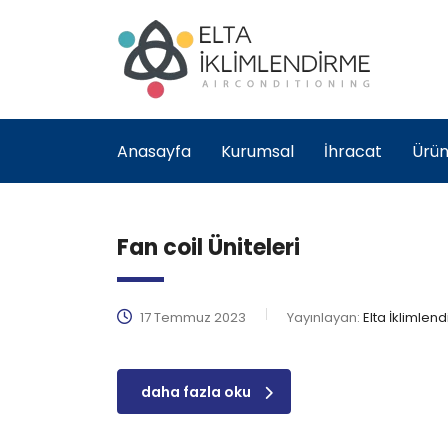
Anasayfa
Kurumsal
İhracat
Ürün
Fan coil Üniteleri
17 Temmuz 2023
Yayınlayan:
Elta İklimlen
daha fazla oku