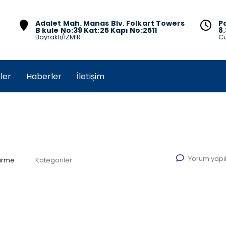
Adalet Mah. Manas Blv. Folkart Towers
P
B kule No:39 Kat:25 Kapı No:2511
8.
Bayraklı/İZMİR
Cu
ler
Haberler
İletişim
Yorum yap
dirme
Kategoriler: