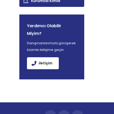
Kurumsal Kimlik
Yardımcı Olabilir
Miyim?
Danışmanlarımızla görüşerek
bizimle iletişime geçin.
iletişim